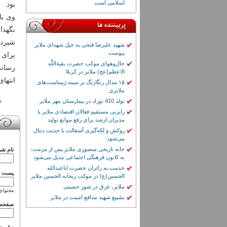
اسلامی است
بود.
وی با
پربیننده ها
نگهدا
شیردر
شهید علیرضا فتحی به خیل شهدای ملایر
پیوست
برای 
حال‌وهوای موکب حضرت بقیة‌اللّٰه
رسانه
الاعظم(عج) ملایر در کربلا
انتهای
۱۵ مدال رنگارنگ بر سینه ژیمناست‌های
ملایری
تولد 410 نوزاد در بیمارستان مهر ملایر
رایزنی مستقیم فعالان اقتصادی ملایر با
مدیران ارشد برای رفع موانع تولید
روکش و لکه‌گیری آسفالت با جدیت دنبال
می‌شود
خانه تاریخی منصوری ملایر پس از مرمت،
نام شم
به کانون فرهنگی اجتماعی تبدیل می‌شود
خدمت به زائران حضرت اباعبدالله
پست ال
الحسین(ع) در موکب ریحانه الحسین ملایر
ملایر، غرق در شور حسینی
محتوای
تشییع شهید مدافع امنیت در ملایر
صفحه 