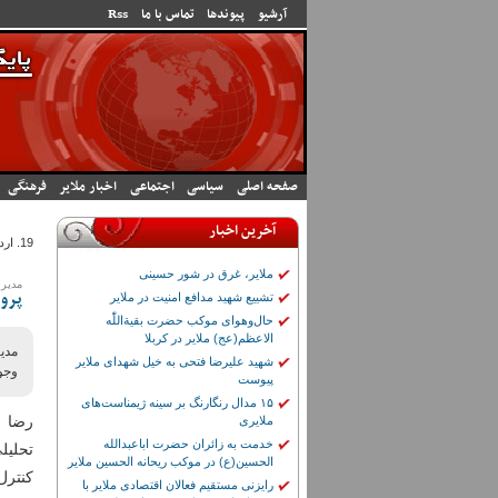
رفتن به محتوای اصلی
آرشیو
پیوندها
تماس با ما
Rss
صفحه اصلی
سیاسی
اجتماعی
اخبار ملایر
فرهنگی
آخرین اخبار
19. ارديبهشت 1405 - 9:02
ملایر، غرق در شور حسینی
مدیر 
تشییع شهید مدافع امنیت در ملایر
پروژ
حال‌وهوای موکب حضرت بقیة‌اللّٰه
الاعظم(عج) ملایر در کربلا
مدی
شهید علیرضا فتحی به خیل شهدای ملایر
وجود
پیوست
۱۵ مدال رنگارنگ بر سینه ژیمناست‌های
رضا ش
ملایری
خدمت به زائران حضرت اباعبدالله
تحلیل
الحسین(ع) در موکب ریحانه الحسین ملایر
کنترل
رایزنی مستقیم فعالان اقتصادی ملایر با