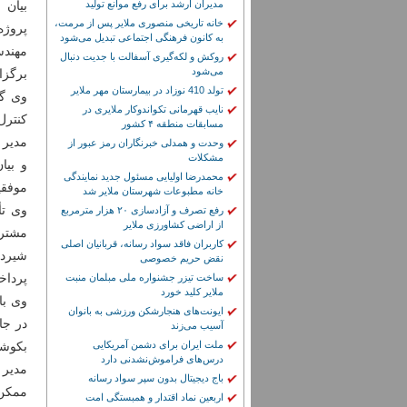
مدیران ارشد برای رفع موانع تولید
بیان
خانه تاریخی منصوری ملایر پس از مرمت،
پروژه
به کانون فرهنگی اجتماعی تبدیل می‌شود
مهندس
روکش و لکه‌گیری آسفالت با جدیت دنبال
می‌شود
برگزا
تولد 410 نوزاد در بیمارستان مهر ملایر
وی گف
نایب قهرمانی تکواندوکار ملایری در
کنترل
مسابقات منطقه ۴ کشور
مدیر 
وحدت و همدلی خبرنگاران رمز عبور از
مشکلات
و بیا
محمدرضا اولیایی مسئول جدید نمایندگی
موفقی
خانه مطبوعات شهرستان ملایر شد
وی تأ
رفع تصرف و آزادسازی ۲۰ هزار مترمربع
از اراضی کشاورزی ملایر
مشترک
کاربران فاقد سواد رسانه، قربانیان اصلی
شیردر
نقض حریم خصوصی
پرداخ
ساخت تیزر جشنواره ملی مبلمان منبت
ملایر کلید خورد
وی با
ایونت‌های هنجارشکن ورزشی به بانوان
در جا
آسیب می‌زند
ملت ایران برای دشمن آمریکایی
بکوشی
درس‌های فراموش‌نشدنی دارد
مدیر 
باج دیجیتال بدون سپر سواد رسانه
ممکن 
اربعین نماد اقتدار و همبستگی امت