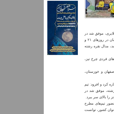
لایری، موفق شد در
دومین جشنواره ورزش زورخانه‌ای خردسالان کشور که به یادبود شهدای جنگ رمضان در روزهای ۲۱ و
ار شد، مدال نقره رشته
 رشته‌های مهارت‌های فردی چرخ تیز،
اصفهان و خوزستان،
 ملایر در مسابقات فوتسال منطقه ۴ کشور اشاره کرد و افزود: تیم
 رشته، موفق شد در
حضور تیم‌های مطرح
نوان کشور، توانست