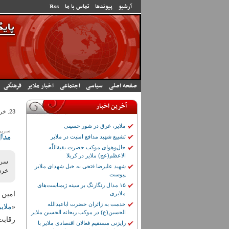
رفتن به محتوای اصلی
آرشیو
پیوندها
تماس با ما
Rss
صفحه اصلی
سیاسی
اجتماعی
اخبار ملایر
فرهنگی
آخرین اخبار
23. خرداد 1405 - 11:31
ملایر، غرق در شور حسینی
سرپرس
تشییع شهید مدافع امنیت در ملایر
مدا
حال‌وهوای موکب حضرت بقیة‌اللّٰه
الاعظم(عج) ملایر در کربلا
سرپ
شهید علیرضا فتحی به خیل شهدای ملایر
خرد
پیوست
۱۵ مدال رنگارنگ بر سینه ژیمناست‌های
امین 
ملایری
خدمت به زائران حضرت اباعبدالله
«
ملایر
الحسین(ع) در موکب ریحانه الحسین ملایر
رقاب
رایزنی مستقیم فعالان اقتصادی ملایر با