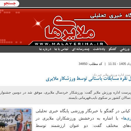
فرم جستج
جستجو
ورزشی
گفتگو
یادداشت
چندرسانه ای
تماس با ما
درباره ما
|
کد مطلب:
34850
ت اداره ورزش ملایر خبر داد:
ل نقره مسابقات باستانی توسط ورزشکار ملایری
رست اداره ورزش ملایر گفت: ورزشکار خردسال ملایری، موفق شد در دومین جشنواره
سالان کشور بر سکوی نایب‌قهرمانی بایستد.
کیانی در گفتگو با خبرنگار ورزشی پایگاه خبری تحلیلی
ی‌ها
» با اشاره به درخشش ورزشکاران ملایری در
ت‌های مختلف گفت: دو عنوان ارزشمند توسط