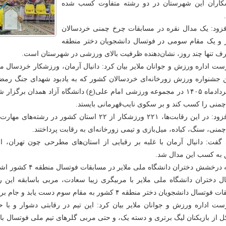
کاران این شهرستان در دو رشته متفاوت کسب شده
زود: یک مدال نقره در مسابقات چرخ چمنی خردسالان
و یک مقام سومی در فوتسال دانشجویان دختر منطقه
ت اداره ورزش و جوانان ملایر بیان کرد: دانیال آرمان، ورزشکار خردسال م
۲۲ خردادماه ۱۴۰۵ در مجموعه ورزشی امام علی(ع) دانشگاه آزاد همدان برگز
منی را کسب کند و بر سکوی نایب‌قهرمانی بایستد.
وی افزود: در این رقابت‌ها، ۲۲۱ ورزشکار از ۲۲ استان کشور در
منی، سنگ، کباده، میل‌بازی و تیمی زورخانه‌ای به رقابت پرداختند.
 گفت: دانیال آرمان با غلبه بر رقبایی از استان‌های مطرحی چون تهران، 
به کسب این مدال شد.
وی به درخشش دختران دانشگاه ملی
ل دختران دانشگاه ملی ملایر با مربیگری زیبا سعادت، مربی باسابقه این
ال دانشجویان دختر منطقه ۴ کشور به مقام سوم دست یابد و جام برنز را بالای سر ببرد.
ت اداره ورزش و جوانان ملایر بیان کرد: این تیم در رقابتی دشوار و با 
 از بازیکنان لیگ برتری و دسته یک، و حتی مربی گلرهای تیم ملی فوتسال با