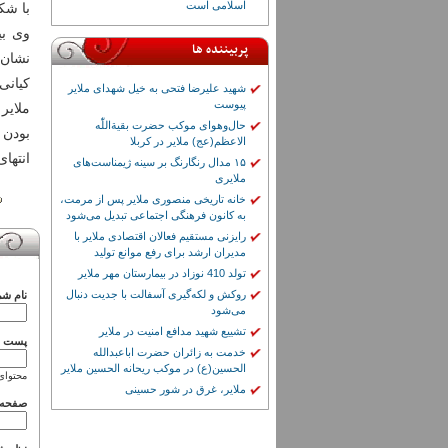
اسلامی است
با شک
وی بی
پربیننده ها
نشان 
کیانی
شهید علیرضا فتحی به خیل شهدای ملایر
پیوست
ملایر
حال‌وهوای موکب حضرت بقیة‌اللّٰه
بودن 
الاعظم(عج) ملایر در کربلا
انتها
۱۵ مدال رنگارنگ بر سینه ژیمناست‌های
ملایری
خانه تاریخی منصوری ملایر پس از مرمت،
به کانون فرهنگی اجتماعی تبدیل می‌شود
رایزنی مستقیم فعالان اقتصادی ملایر با
مدیران ارشد برای رفع موانع تولید
تولد 410 نوزاد در بیمارستان مهر ملایر
روکش و لکه‌گیری آسفالت با جدیت دنبال
نام شم
می‌شود
تشییع شهید مدافع امنیت در ملایر
پست ال
خدمت به زائران حضرت اباعبدالله
الحسین(ع) در موکب ریحانه الحسین ملایر
محتوای
ملایر، غرق در شور حسینی
صفحه 