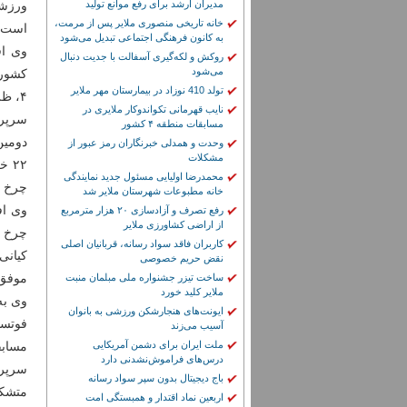
مدیران ارشد برای رفع موانع تولید
ورزش
خانه تاریخی منصوری ملایر پس از مرمت،
است.
به کانون فرهنگی اجتماعی تبدیل می‌شود
وی اف
روکش و لکه‌گیری آسفالت با جدیت دنبال
می‌شود
کشور 
تولد 410 نوزاد در بیمارستان مهر ملایر
۴، ظرف تنها چند روز، نشان‌دهنده ظرفیت بالای ورزشی در شهرستان است.
نایب قهرمانی تکواندوکار ملایری در
سرپرس
مسابقات منطقه ۴ کشور
وحدت و همدلی خبرنگاران رمز عبور از
مشکلات
محمدرضا اولیایی مسئول جدید نمایندگی
چرخ چ
خانه مطبوعات شهرستان ملایر شد
رفع تصرف و آزادسازی ۲۰ هزار مترمربع
از اراضی کشاورزی ملایر
چرخ چ
کاربران فاقد سواد رسانه، قربانیان اصلی
کیانی
نقض حریم خصوصی
موفق 
ساخت تیزر جشنواره ملی مبلمان منبت
ملایر کلید خورد
ایونت‌های هنجارشکن ورزشی به بانوان
فوتسا
آسیب می‌زند
ملت ایران برای دشمن آمریکایی
مسابقات فوتس
درس‌های فراموش‌نشدنی دارد
سرپرس
باج دیجیتال بدون سپر سواد رسانه
متشکل
اربعین نماد اقتدار و همبستگی امت