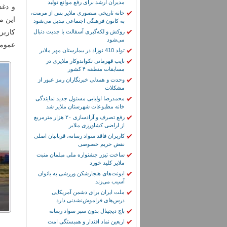
مدیران ارشد برای رفع موانع تولید
و دغد
خانه تاریخی منصوری ملایر پس از مرمت،
این م
به کانون فرهنگی اجتماعی تبدیل می‌شود
کاربر
روکش و لکه‌گیری آسفالت با جدیت دنبال
می‌شود
عمومی
تولد 410 نوزاد در بیمارستان مهر ملایر
نایب قهرمانی تکواندوکار ملایری در
مسابقات منطقه ۴ کشور
وحدت و همدلی خبرنگاران رمز عبور از
مشکلات
محمدرضا اولیایی مسئول جدید نمایندگی
خانه مطبوعات شهرستان ملایر شد
رفع تصرف و آزادسازی ۲۰ هزار مترمربع
از اراضی کشاورزی ملایر
کاربران فاقد سواد رسانه، قربانیان اصلی
نقض حریم خصوصی
ساخت تیزر جشنواره ملی مبلمان منبت
ملایر کلید خورد
ایونت‌های هنجارشکن ورزشی به بانوان
آسیب می‌زند
ملت ایران برای دشمن آمریکایی
درس‌های فراموش‌نشدنی دارد
باج دیجیتال بدون سپر سواد رسانه
اربعین نماد اقتدار و همبستگی امت