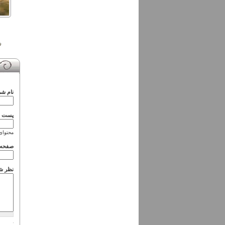
نام شم
پست ال
محتوای
صفحه 
نظر ش