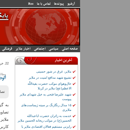
رفتن به محتوای اصلی
آرشیو
پیوندها
تماس با ما
Rss
صفحه اصلی
سیاسی
اجتماعی
اخبار ملایر
فرهنگی
آخرین اخبار
22. خرداد 1405 - 12:31
ملایر، غرق در شور حسینی
مطالب
تشییع شهید مدافع امنیت در ملایر
آلو
حال‌وهوای موکب حضرت بقیة‌اللّٰه
الاعظم(عج) ملایر در کربلا
تصا
شهید علیرضا فتحی به خیل شهدای ملایر
پیوست
به گز
۱۵ مدال رنگارنگ بر سینه ژیمناست‌های
ملایری
تصاوی
خدمت به زائران حضرت اباعبدالله
ملایر
الحسین(ع) در موکب ریحانه الحسین ملایر
کاربر
رایزنی مستقیم فعالان اقتصادی ملایر با