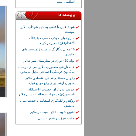
اسلامی است
پربیننده ها
شهید علیرضا فتحی به خیل شهدای ملایر
پیوست
حال‌وهوای موکب حضرت بقیة‌اللّٰه
الاعظم(عج) ملایر در کربلا
۱۵ مدال رنگارنگ بر سینه ژیمناست‌های
ملایری
تولد 410 نوزاد در بیمارستان مهر ملایر
خانه تاریخی منصوری ملایر پس از مرمت،
به کانون فرهنگی اجتماعی تبدیل می‌شود
رایزنی مستقیم فعالان اقتصادی ملایر با
مدیران ارشد برای رفع موانع تولید
خدمت به زائران حضرت اباعبدالله
الحسین(ع) در موکب ریحانه الحسین ملایر
روکش و لکه‌گیری آسفالت با جدیت دنبال
می‌شود
تشییع شهید مدافع امنیت در ملایر
ملایر، غرق در شور حسینی