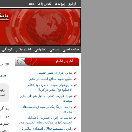
رفتن به محتوای اصلی
آرشیو
پیوندها
تماس با ما
Rss
صفحه اصلی
سیاسی
اجتماعی
اخبار ملایر
فرهنگی
آخرین اخبار
28. خرداد 1405 - 10:00
ملایر، غرق در شور حسینی
صدور ۹.۵ میلیون مترمربع سند مالک
تشییع شهید مدافع امنیت در ملایر
حال‌وهوای موکب حضرت بقیة‌اللّٰه
الاعظم(عج) ملایر در کربلا
است 
شهید علیرضا فتحی به خیل شهدای ملایر
پیوست
۱۵ مدال رنگارنگ بر سینه ژیمناست‌های
به گز
ملایری
در ن
خدمت به زائران حضرت اباعبدالله
الحسین(ع) در موکب ریحانه الحسین ملایر
سرمای
رایزنی مستقیم فعالان اقتصادی ملایر با
مجتمع