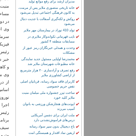
مدیران ارشد برای رفع موانع تولید
منبت 
خانه تاریخی منصوری ملایر پس از مرمت،
به کانون فرهنگی اجتماعی تبدیل می‌شود
روکش و لکه‌گیری آسفالت با جدیت دنبال
در دو
می‌شود
تولد 410 نوزاد در بیمارستان مهر ملایر
سرمای
نایب قهرمانی تکواندوکار ملایری در
مسابقات منطقه ۴ کشور
فیزیکی ۶۵ درصدی دارد و پیش‌بینی می‌شود تابست
وحدت و همدلی خبرنگاران رمز عبور از
رئیس 
مشکلات
خبر د
محمدرضا اولیایی مسئول جدید نمایندگی
خانه مطبوعات شهرستان ملایر شد
و کاه
رفع تصرف و آزادسازی ۲۰ هزار مترمربع
از اراضی کشاورزی ملایر
کاربران فاقد سواد رسانه، قربانیان اصلی
نقض حریم خصوصی
اساس 
ساخت تیزر جشنواره ملی مبلمان منبت
نوروز
ملایر کلید خورد
ایونت‌های هنجارشکن ورزشی به بانوان
اجرا 
آسیب می‌زند
رئیس 
ملت ایران برای دشمن آمریکایی
برنام
درس‌های فراموش‌نشدنی دارد
باج دیجیتال بدون سپر سواد رسانه
اربعین نماد اقتدار و همبستگی امت