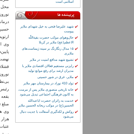
اسلامی است
محل ع
پربیننده ها
درمان
شهید علیرضا فتحی به خیل شهدای ملایر
حسین(
پیوست
ارتوپ
حال‌وهوای موکب حضرت بقیة‌اللّٰه
الاعظم(عج) ملایر در کربلا
۱۵ مدال رنگارنگ بر سینه ژیمناست‌های
پایین
ملایری
تشییع شهید مدافع امنیت در ملایر
رایزنی مستقیم فعالان اقتصادی ملایر با
قشلاق
مدیران ارشد برای رفع موانع تولید
ملایر، غرق در شور حسینی
بی‌نظیر
تولد 410 نوزاد در بیمارستان مهر ملایر
خانه تاریخی منصوری ملایر پس از مرمت،
به کانون فرهنگی اجتماعی تبدیل می‌شود
خدمت به زائران حضرت اباعبدالله
مبلغ 
الحسین(ع) در موکب ریحانه الحسین ملایر
روکش و لکه‌گیری آسفالت با جدیت دنبال
می‌شود
سیف‌ا