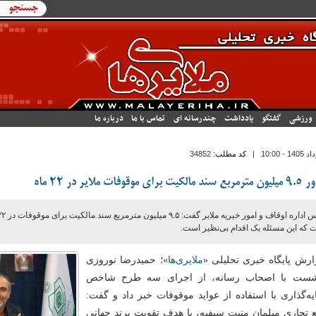
فرم جستج
جستجو
ورزشی
گفتگو
یادداشت
چندرسانه ای
تماس با ما
درباره ما
|
کد مطلب:
34852
یت برای موقوفات ملایر در ۲۲ ماه
که این مسئله یک اقدام بی‌نظیر است.
ارش پایگاه خبری تحلیلی «
ملایری‌ها
»؛ حمیدرضا نوروزی
شست با اصحاب رسانه، از اجرای سه طرح شاخص
ه‌گذاری با استفاده از عواید موقوفات خبر داد و گفت:
 تجاری مبلمان منبت سیفیه، با هدف تقویت برند جهانی