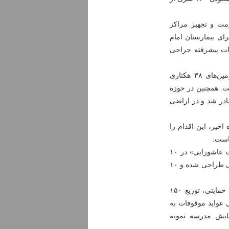
فات برای مرمت و تجهیز مراکز
ای بیمارستان امام
زات پیشرفته جراحی
وی از تعیین‌تکلیف سه پروژه شاخص با پیگیری اوقاف خبر داد و تصریح کرد: زمین‌های ۳۸ هکتاری
فت. همچنین در حوزه
لوشجردی در غیاث‌آباد (به وسعت ۳۵ هکتار) صادر شد و در اراضی
ره به اخذ ۹.۵ میلیون مترمربع سند مالکیت برای موقوفات در ۲۲ ماه اخیر، این اقدام را
رئیس اداره اوقاف ملایر با اشاره به فرارسیدن ایام محرم، از اجرای طرح «بصیرت عاشورایی» در ۱۰
بقعه متبرکه شهرستان خبر داد و گفت: برنامه‌های دهه اول محرم در ۱۲ شب متوالی طراحی شده و ۱۰
وی همچنین از توزیع سه هزار و ۵۰۰ بسته نوشت‌افزار ایرانی با همکاری نهادهای حمایتی، توزیع ۱۵۰
 زائر زیارت‌اولی از محل عواید موقوفات به
لن همایش مدرسه نمونه