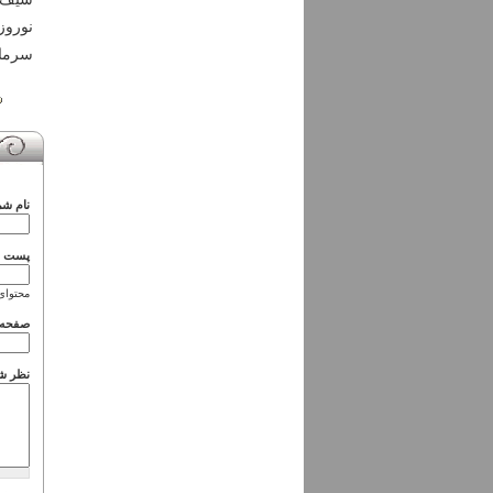
نوروز
سرمای
نام شم
پست ال
محتوای
صفحه 
نظر ش