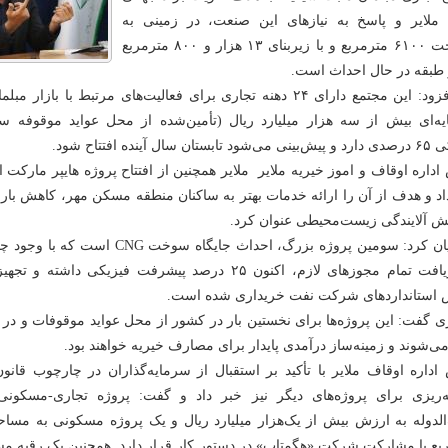
ملایر و پاسخ به نیازهای این صنعت، در زمینی به
مساحت ۶۱۰۰ مترمربع و با زیربنای ۱۳ هزار و ۸۰۰ مترمربع
 طبقه در حال احداث است.
وی افزود: این مجتمع دارای ۲۴ دهنه تجاری برای فعالیت‌های مرتبط با باز
ه‌ای بیش از سه هزار میلیارد ریال (تأمین‌شده از محل عواید موقوفه سی
ان سال آینده افتتاح شود.
اداره اوقاف و اموز خیریه ملایر ملایر همچنین از افتتاح پروژه هایپر مارکت
اد و هدف از آن را ارائه خدمات بهتر به ساکنان منطقه مسکن مهر، کاهش بار
ش آلایندگی زیست‌محیطی عنوان کرد.
وی بیان کرد: سومین پروژه بزرگ، احداث جایگاه
از دریافت تمام مجوزهای لازم، اکنون ۲۵ درصد پیشرفت فیزیکی
استانداردهای شرکت نفت خریداری شده است.
ی گفت: این پروژه‌ها برای نخستین بار در کشور از محل عواید موقوفات و در 
می‌شوند و زمینه‌ساز درآمدی پایدار برای مصارف خیریه خواهند بود.
اداره اوقاف ملایر با تأکید بر استقبال از سرمایه‌گذاران در چارچوب قانون
ه‌ریزی برای پروژه‌های دیگر نیز خبر داد و گفت: پروژه تجاری-مسکونی