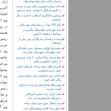
مدیران ارشد برای رفع موانع تولید
آزاد،
خانه تاریخی منصوری ملایر پس از مرمت،
آخرین
به کانون فرهنگی اجتماعی تبدیل می‌شود
افتخار
روکش و لکه‌گیری آسفالت با جدیت دنبال
می‌شود
تولد 410 نوزاد در بیمارستان مهر ملایر
نایب قهرمانی تکواندوکار ملایری در
هستند
مسابقات منطقه ۴ کشور
رئیس 
وحدت و همدلی خبرنگاران رمز عبور از
مشکلات
مربی 
محمدرضا اولیایی مسئول جدید نمایندگی
وی خا
خانه مطبوعات شهرستان ملایر شد
جامعه
رفع تصرف و آزادسازی ۲۰ هزار مترمربع
از اراضی کشاورزی ملایر
پیرحی
کاربران فاقد سواد رسانه، قربانیان اصلی
پشتوا
نقض حریم خصوصی
وی اف
ساخت تیزر جشنواره ملی مبلمان منبت
ملایر کلید خورد
بتوان
ایونت‌های هنجارشکن ورزشی به بانوان
رئیس 
آسیب می‌زند
ملت ایران برای دشمن آمریکایی
و تعا
درس‌های فراموش‌نشدنی دارد
فراهم
باج دیجیتال بدون سپر سواد رسانه
وی گف
اربعین نماد اقتدار و همبستگی امت