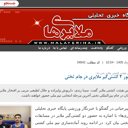
فرم جستج
جستجو
ورزشی
گفتگو
یادداشت
چندرسانه ای
تماس با ما
درباره ما
|
کد مطلب:
34842
هیئت کشتی ملایر خبر داد:
لایری در جام تختی
 هیئت کشتی ملایر گفت: سینا زندی، داریوش ولیزاده و جلال لطیفی مربی پر افتخار ملایری
ن در جام بین‌المللی تختی آخرین مرحله انتخابی تیم ملی حضور خواهند داشت.
یرحیاتی در گفتگو با خبرنگار ورزشی پایگاه خبری تحلیلی
ری‌ها» با اشاره به حضور دو کشتی‌گیر ملایر در مسابقات
ختی بیان کرد: در ادامه روند آماده‌سازی تیم ملی کشتی