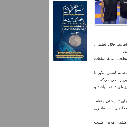
فزود: جلال لطیفی،
ت.
طحی، مایۀ مباهات
تانه کشتی ملایر با
بی را طی می‌کند.
‌ای داشته باشد و
های تدارکاتی منظم،
دادهای ناب ملایری
 کشتی ملایر، کسب