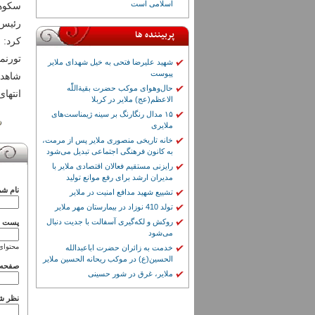
اسلامی است
سکوها
رئیس 
پربیننده ها
کرد: 
تورنم
شهید علیرضا فتحی به خیل شهدای ملایر
پیوست
شاهد 
حال‌وهوای موکب حضرت بقیة‌اللّٰه
انتها
الاعظم(عج) ملایر در کربلا
۱۵ مدال رنگارنگ بر سینه ژیمناست‌های
ملایری
خانه تاریخی منصوری ملایر پس از مرمت،
به کانون فرهنگی اجتماعی تبدیل می‌شود
رایزنی مستقیم فعالان اقتصادی ملایر با
مدیران ارشد برای رفع موانع تولید
نام شم
تشییع شهید مدافع امنیت در ملایر
تولد 410 نوزاد در بیمارستان مهر ملایر
روکش و لکه‌گیری آسفالت با جدیت دنبال
پست ال
می‌شود
محتوای
خدمت به زائران حضرت اباعبدالله
الحسین(ع) در موکب ریحانه الحسین ملایر
صفحه 
ملایر، غرق در شور حسینی
نظر ش