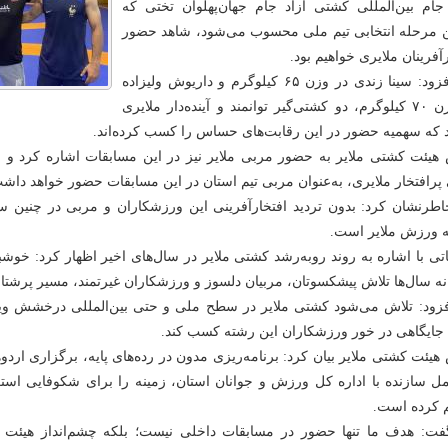
 جام بین‌المللی کشتی آزاد جام جهان‌پهلوان تختی که
 مرحله انتخابی تیم ملی محسوب می‌شود، شاهد حضور
آفرینان ملایری خواهیم بود.
وی افزود: سینا زندی در وزن ۶۵ کیلوگرم و داریوش ولیزاده
در وزن ۷۰ کیلوگرم، دو کشتی‌گیر توانمند و آینده‌دار ملایری
 که سهمیه حضور در این رقابت‌های حساس را کسب کرده‌اند.
هیئت کشتی ملایر به حضور مربی ملایر نیز در این مسابقات اشاره کرد و ا
پرافتخار ملایری، به‌عنوان مربی تیم استان در این مسابقات حضور خواهد داش
طرنشان کرد: بدون تردید افتخارآفرینی این ورزشکاران و مربی در چنین س
 ورزش ملایر است.
اتی با اشاره به روند روبه‌رشد کشتی ملایر در سال‌های اخیر اظهار کرد: خوشبخ
نه سال‌ها تلاش پیشکسوتان، مربیان دلسوز و ورزشکاران غیرتمند، مسیر پرشتا
زود: تلاش می‌شود کشتی ملایر در سطح ملی و حتی بین‌المللی درخشش ویژه
د جایگاهی در خور ورزشکاران این رشته کسب کند.
هیئت کشتی ملایر بیان کرد: برنامه‌ریزی مدون در رده‌های پایه، برگزاری اردو
مل سازنده با اداره کل ورزش و جوانان استان، زمینه را برای شکوفایی استع
 کرده است.
ت: هدف ما تنها حضور در مسابقات داخلی نیست؛ بلکه چشم‌انداز هیئت