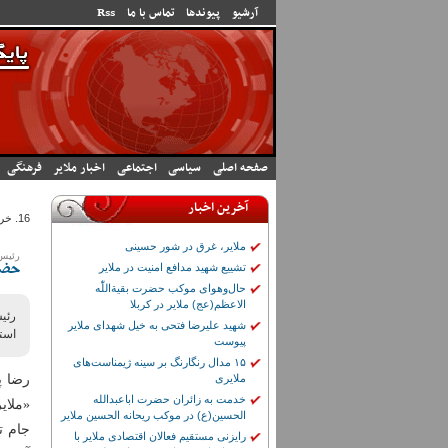
رفتن به محتوای اصلی
آرشیو
پیوندها
تماس با ما
Rss
صفحه اصلی
سیاسی
اجتماعی
اخبار ملایر
فرهنگی
آخرین اخبار
16. خرداد 1405 - 10:54
ملایر، غرق در شور حسینی
رئیس 
تشییع شهید مدافع امنیت در ملایر
حضور ۲ کشتی‌گیر م
حال‌وهوای موکب حضرت بقیة‌اللّٰه
الاعظم(عج) ملایر در کربلا
رئیس
شهید علیرضا فتحی به خیل شهدای ملایر
استا
پیوست
۱۵ مدال رنگارنگ بر سینه ژیمناست‌های
رضا پ
ملایری
خدمت به زائران حضرت اباعبدالله
«ملای
الحسین(ع) در موکب ریحانه الحسین ملایر
جام ت
رایزنی مستقیم فعالان اقتصادی ملایر با