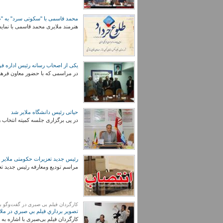
محمد قاسمی با "سکوتی سرد" به "ط
هنرمند ملایری محمد قاسمی با نما
یکی از اصحاب رسانه رئیس اداره فر
در مراسمی که با حضور معاون فرهنگ
حیاتی رئیس دانشگاه ملایر شد
در پی برگزاری جلسه کمیته انتخاب روسای دانشگاه‌ها
رئیس جدید تعزیرات حکومتی ملایر
مراسم تودیع ومعارفه رئیس جدید تع
کارگردان فیلم بی صبری در گفت‌وگو با 
تصوير برداري فيلم بي صبري در ملای
کارگردان فیلم بی‌صبری با اشاره به