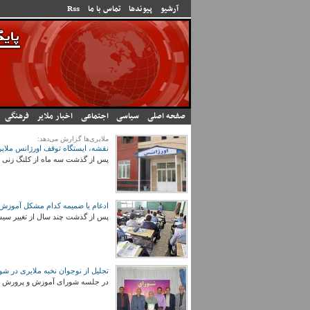
رفتن به محتوای اصلی
آرشیو
پیوندها
تماس با ما
Rss
صفحه اصلی
سیاسی
اجتماعی
اخبار ملایر
فرهنگی
ملایری‌ها گزارش می‌دهد:
نقشه، ایستگاه توقف اورژانس ملایر
پس از گذشت سه ماه از کلنگ زنی پ
ادغام یا ضمیمه کدام مشکل آموزش 
پس از گذشت چند سال از تغییر سیس
تجلیل از نوجوان نخبه ملایری ‌در 
در جلسه شورای آموزش و پرورش ملا