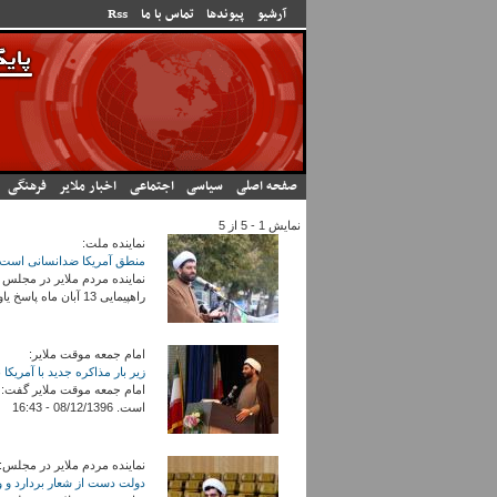
رفتن به محتوای اصلی
آرشیو
پیوندها
تماس با ما
Rss
صفحه اصلی
سیاسی
اجتماعی
اخبار ملایر
فرهنگی
نمایش 1 - 5 از 5
نماینده ملت:
منطق آمریکا ضدانسانی است/جوانان در 13آبان پاسخ یاوه گوی
نماینده مردم ملایر در مجلس 
راهپیمایی 13 آبان ماه پاسخ یاوه گویی ها و سخنان سخیف ترامپ رئیس جمهوری آمریکا را دادند. 08/13/1396 - 15:15
امام جمعه موقت ملایر:
زیر بار مذاکره جدید با آمریکا 
امام جمعه موقت ملایر گفت: تن
است. 08/12/1396 - 16:43
نماینده مردم ملایر در مجلس:
دولت دست از شعار بردارد و 