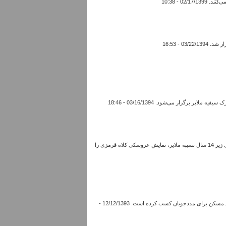
رگزار می‌شود. 03/16/1394 - 18:46
گروه نمایشی «الف مثل احساس» به کارگردانی رضا فقیهی با حضور در مؤسسه خیریه توانبخشی و نگهداری معلولین ذهنی و جسمی زیر 14 سال نسیبه ملایر، نمایش عروسکی کلاه قرمزی را
مدیرکل کمیته امداد امام خمینی(ره) استان همدان گفت: کمیته امداد ملایر رتبه اول استان در دریافت زکات و تعمیرات مسکن و تامین مسکن برای مددجویان کسب کرده است. 12/12/1393 -