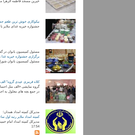
خیرین مسجد فاطمه الزهرا ملایر در مرکز نیکوکاری مهر مه
نیکوکاری خوش ترین طعم جشن
جشنواره خیریه غذای ملایر با استقبال پر شور ملایر مردم مل
مسئول کمیسیون بانوان در گفت‌
برگزاری جشنواره خیریه غذا ب
مسئول کمیسیون بانوان شورای شهر
کلاه قرمزی عیدی گروه" الف 
در جمع بچه های معلول به اجرا در آورد. 1393
مدیرکل کمیته امداد همدان؛
کمیته امداد ملایر رتبه اول
17:54