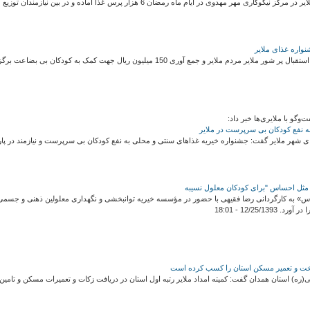
دوی در ایام ماه رمضان 6 هزار پرس غذا آماده و در بین نیازمندان توزیع می‌کنند. 02/17/1399 - 10:38
واره غذای ملایر
ایر و جمع آوری 150 میلیون ریال جهت کمک به کودکان بی بضاعت برگزار شد. 03/22/1394 - 16:53
وگو با ملایری‌ها خبر داد:
ه نفع کودکان بی سرپرست در ملایر
 ملایر گفت: جشنواره خیریه غذاهای سنتی و محلی به نفع کودکان بی سرپرست و نیازمند در پارک سیفیه ملایر ب
مثل احساس "برای کودکان معلول نسیبه
12/25/ - 18:01
 ساخت و تعمیر مسکن استان را کسب کرده است