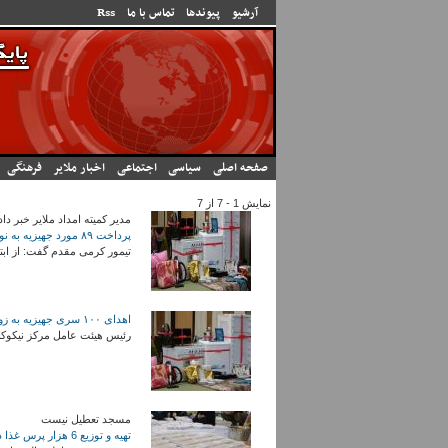
رفتن به محتوای اصلی
آرشیو
پیوندها
تماس با ما
Rss
صفحه اصلی
سیاسی
اجتماعی
اخبار ملایر
فرهنگی
نمایش 1 - 7 از 7
مدیر کمیته امداد ملایر خبر داد
پرداخت ۸۹ مورد جهیزیه به نوعروسان زیر پوشش کمیته امداد ملایر
تیمور کرمی مقدم گفت: از ابتدای امسال ۸۹ مورد جهیزیه به نوعروسان زیر پوشش کمیته امداد ملا
اهدای ١٠٠ سری جهیزیه به زوج‌های جوان کم‌برخوردار در همدان
رئیس هیئت عامل مرکز نیکوکاری رسانه «جوانه ایثار
مسجد تعطیل نیست
تهیه و توزیع 6 هزار پرس غذا در بین نیازمندان توسط خیرین مسجد فاطمه الزهرا ملایر+تصاویر