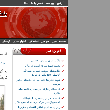
رفتن به محتوای اصلی
آرشیو
پیوندها
تماس با ما
Rss
صفحه اصلی
سیاسی
اجتماعی
اخبار ملایر
فرهنگی
آخرین اخبار
15. مهر 1404 - 8:36
ملایر، غرق در شور حسینی
جشن
تشییع شهید مدافع امنیت در ملایر
حال‌وهوای موکب حضرت بقیة‌اللّٰه
به گز
الاعظم(عج) ملایر در کربلا
فرهنگ
شهید علیرضا فتحی به خیل شهدای ملایر
پیوست
۱۵ مدال رنگارنگ بر سینه ژیمناست‌های
ملایری
خدمت به زائران حضرت اباعبدالله
الحسین(ع) در موکب ریحانه الحسین ملایر
رایزنی مستقیم فعالان اقتصادی ملایر با