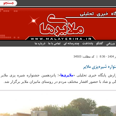
فرم جستج
جستجو
ورزشی
گفتگو
یادداشت
چندرسانه ای
تماس با ما
درباره ما
|
کد مطلب:
34503
واره شیره‌پزی ملایر
ارش پایگاه خبری تحلیلی «
ملایری‌ها
»؛ پانزدهمین جشنواره شیره پزی ملایر ه
ی و شاد با حضور اقشار مختلف مردم در روستای مانیزان ملایر برگزار شد.