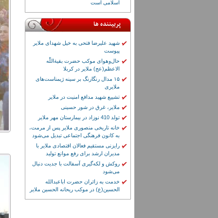
اسلامی است
پربیننده ها
شهید علیرضا فتحی به خیل شهدای ملایر
پیوست
حال‌وهوای موکب حضرت بقیة‌اللّٰه
الاعظم(عج) ملایر در کربلا
۱۵ مدال رنگارنگ بر سینه ژیمناست‌های
ملایری
تشییع شهید مدافع امنیت در ملایر
ملایر، غرق در شور حسینی
تولد 410 نوزاد در بیمارستان مهر ملایر
خانه تاریخی منصوری ملایر پس از مرمت،
به کانون فرهنگی اجتماعی تبدیل می‌شود
رایزنی مستقیم فعالان اقتصادی ملایر با
مدیران ارشد برای رفع موانع تولید
روکش و لکه‌گیری آسفالت با جدیت دنبال
می‌شود
خدمت به زائران حضرت اباعبدالله
الحسین(ع) در موکب ریحانه الحسین ملایر