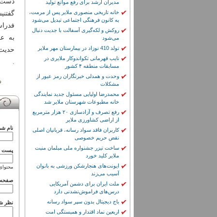
دست پ
مدیران ارشد برای رفع موانع تولید
خانه تاریخی منصوری ملایر پس از مرمت،
گفتنی
به کانون فرهنگی اجتماعی تبدیل می‌شود
روکش و لکه‌گیری آسفالت با جدیت دنبال
به عن
می‌شود
تولد 410 نوزاد در بیمارستان مهر ملایر
حدیث 
نایب قهرمانی تکواندوکار ملایری در
.
مسابقات منطقه ۴ کشور
وحدت و همدلی خبرنگاران رمز عبور از
مشکلات
محمدرضا اولیایی مسئول جدید نمایندگی
خانه مطبوعات شهرستان ملایر شد
رفع تصرف و آزادسازی ۲۰ هزار مترمربع
از اراضی کشاورزی ملایر
نام شم
کاربران فاقد سواد رسانه، قربانیان اصلی
نقض حریم خصوصی
ساخت تیزر جشنواره ملی مبلمان منبت
پست ال
ملایر کلید خورد
ایونت‌های هنجارشکن ورزشی به بانوان
محتوای
آسیب می‌زند
صفحه 
ملت ایران برای دشمن آمریکایی
درس‌های فراموش‌نشدنی دارد
باج دیجیتال بدون سپر سواد رسانه
نظر ش
اربعین نماد اقتدار و همبستگی امت