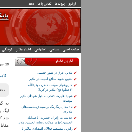
رفتن به محتوای اصلی
آرشیو
پیوندها
تماس با ما
Rss
صفحه اصلی
سیاسی
اجتماعی
اخبار ملایر
فرهنگی
آخرین اخبار
29. شهريور 1404 - 7:28
ملایر، غرق در شور حسینی
نای
تشییع شهید مدافع امنیت در ملایر
حال‌وهوای موکب حضرت بقیة‌اللّٰه
الاعظم(عج) ملایر در کربلا
دخت
شهید علیرضا فتحی به خیل شهدای ملایر
پیوست
به گز
۱۵ مدال رنگارنگ بر سینه ژیمناست‌های
لیگ ب
ملایری
شد که
خدمت به زائران حضرت اباعبدالله
الحسین(ع) در موکب ریحانه الحسین ملایر
مقابل
رایزنی مستقیم فعالان اقتصادی ملایر با