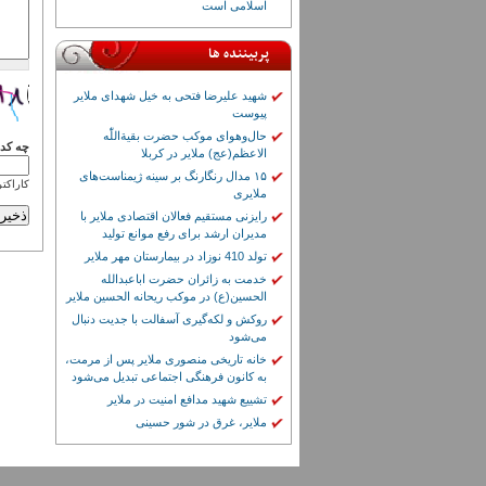
اسلامی است
پربیننده ها
شهید علیرضا فتحی به خیل شهدای ملایر
پیوست
حال‌وهوای موکب حضرت بقیة‌اللّٰه
چه کدی
الاعظم(عج) ملایر در کربلا
۱۵ مدال رنگارنگ بر سینه ژیمناست‌های
کاراکتر
ملایری
رایزنی مستقیم فعالان اقتصادی ملایر با
مدیران ارشد برای رفع موانع تولید
تولد 410 نوزاد در بیمارستان مهر ملایر
خدمت به زائران حضرت اباعبدالله
الحسین(ع) در موکب ریحانه الحسین ملایر
روکش و لکه‌گیری آسفالت با جدیت دنبال
می‌شود
خانه تاریخی منصوری ملایر پس از مرمت،
به کانون فرهنگی اجتماعی تبدیل می‌شود
تشییع شهید مدافع امنیت در ملایر
ملایر، غرق در شور حسینی