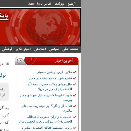
رفتن به محتوای اصلی
آرشیو
پیوندها
تماس با ما
Rss
صفحه اصلی
سیاسی
اجتماعی
اخبار ملایر
فرهنگی
آخرین اخبار
18. خرداد 1404 - 6:59
ملایر، غرق در شور حسینی
توقیف ۵۰۰ کیلوگرم ریشه شی
تشییع شهید مدافع امنیت در ملایر
حال‌وهوای موکب حضرت بقیة‌اللّٰه
الاعظم(عج) ملایر در کربلا
از ا
شهید علیرضا فتحی به خیل شهدای ملایر
پیوست
۱۵ مدال رنگارنگ بر سینه ژیمناست‌های
به گز
ملایری
خدمت به زائران حضرت اباعبدالله
الحسین(ع) در موکب ریحانه الحسین ملایر
که به
رایزنی مستقیم فعالان اقتصادی ملایر با
برداش