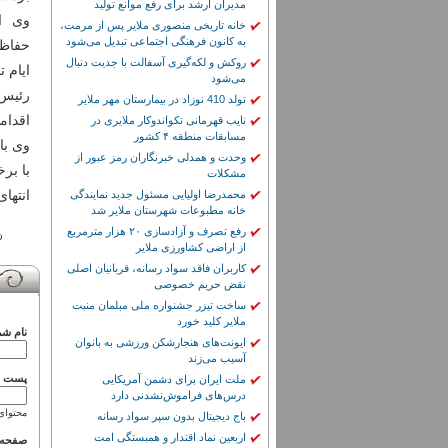
مدیران ارشد برای رفع موانع تولید
وی ا
خانه تاریخی منصوری ملایر پس از مرمت،
به کانون فرهنگی اجتماعی تبدیل می‌شود
حفاظت
روکش و لکه‌گیری آسفالت با جدیت دنبال
ایام 
می‌شود
رئیس 
تولد 410 نوزاد در بیمارستان مهر ملایر
اقدام
نایب قهرمانی تکواندوکار ملایری در
مسابقات منطقه ۴ کشور
وی با
وحدت و همدلی خبرنگاران رمز عبور از
با بر
مشکلات
انتهای
محمدرضا اولیایی مسئول جدید نمایندگی
خانه مطبوعات شهرستان ملایر شد
رفع تصرف و آزادسازی ۲۰ هزار مترمربع
از اراضی کشاورزی ملایر
کاربران فاقد سواد رسانه، قربانیان اصلی
نقض حریم خصوصی
ساخت تیزر جشنواره ملی مبلمان منبت
ملایر کلید خورد
نام شم
ایونت‌های هنجارشکن ورزشی به بانوان
آسیب می‌زند
پست ال
ملت ایران برای دشمن آمریکایی
درس‌های فراموش‌نشدنی دارد
محتوای
باج دیجیتال بدون سپر سواد رسانه
اربعین نماد اقتدار و همبستگی امت
صفحه 