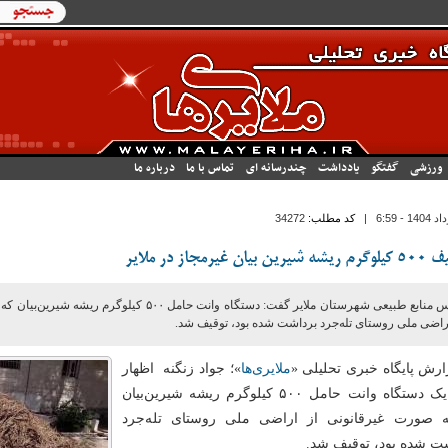
فرم جستج
جستجو
ورزشی
گفتگو
یادداشت
چندرسانه ای
تماس با ما
درباره ما
|
کد مطلب:
34272
رین بیان غیرمجاز در ملایر
رئیس منابع طبیعی شهرستان ملایر گفت: دستگاه وانت حامل ۵۰۰ کیل
راضی ملی روستای تله‌جرد برداشت شده بود، توقیف شد.
ارش پایگاه خبری تحلیلی «
ملایری‌ها
»؛ جواد زنگنه اظهار
کرد: یک دستگاه وانت حامل ۵۰۰ کیلوگرم ریشه شیرین‌بیان
 صورت غیرقانونی از اراضی ملی روستای تله‌جرد
ت شده بود، توقیف شد.