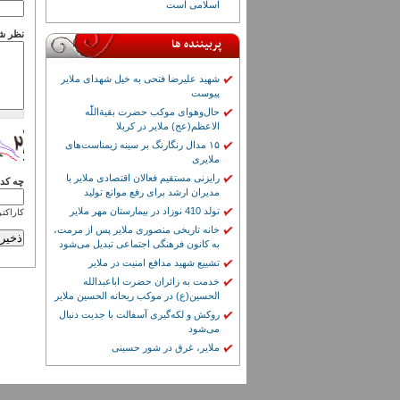
اسلامی است
نظر ش
پربیننده ها
شهید علیرضا فتحی به خیل شهدای ملایر
پیوست
حال‌وهوای موکب حضرت بقیة‌اللّٰه
الاعظم(عج) ملایر در کربلا
۱۵ مدال رنگارنگ بر سینه ژیمناست‌های
ملایری
رایزنی مستقیم فعالان اقتصادی ملایر با
چه کدی
مدیران ارشد برای رفع موانع تولید
تولد 410 نوزاد در بیمارستان مهر ملایر
کاراکتر
خانه تاریخی منصوری ملایر پس از مرمت،
به کانون فرهنگی اجتماعی تبدیل می‌شود
تشییع شهید مدافع امنیت در ملایر
خدمت به زائران حضرت اباعبدالله
الحسین(ع) در موکب ریحانه الحسین ملایر
روکش و لکه‌گیری آسفالت با جدیت دنبال
می‌شود
ملایر، غرق در شور حسینی