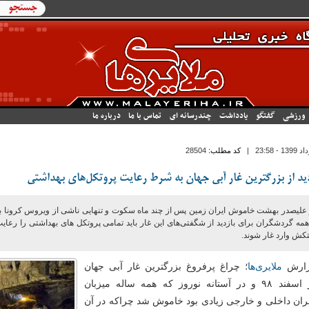
فرم جستج
جستجو
ورزشی
گفتگو
یادداشت
چندرسانه ای
تماس با ما
درباره ما
|
کد مطلب:
28504
دید از بزرگترین غار آبی جهان به شرط رعایت پروتکل‌های بهداشتی
 علیصدر بهشت خاموش ایران زمین پس از چند ماه سکوت و تنهایی ناشی از ویروس کرونا با
همه گردشگران برای بازدید از شگفتی‌های این غار باید تمامی پروتکل های بهداشتی را رعای
کش وارد غار شوند.
زارش
ملایری‌ها
؛
چراغ پرفروغ بزرگترین غار آبی جهان
اواخر اسفند ۹۸ و در آستانه نوروز که همه ساله میزبان
ان داخلی و خارجی زیادی بود خاموش شد چراکه در آن