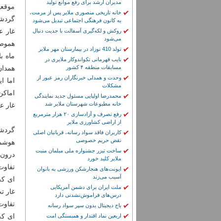
مدیران ارشد برای رفع موانع تولید
موقع
خانه تاریخی منصوری ملایر پس از مرمت،
گردشگ
به کانون فرهنگی اجتماعی تبدیل می‌شود
غار ع
روکش و لکه‌گیری آسفالت با جدیت دنبال
می‌شود
هموطن
تولد 410 نوزاد در بیمارستان مهر ملایر
ماه ب
نایب قهرمانی تکواندوکار ملایری در
مسابقات منطقه ۴ کشور
همدان
وحدت و همدلی خبرنگاران رمز عبور از
اما ا
مشکلات
اماکن
محمدرضا اولیایی مسئول جدید نمایندگی
خانه مطبوعات شهرستان ملایر شد
غار ع
رفع تصرف و آزادسازی ۲۰ هزار مترمربع
از اراضی کشاورزی ملایر
گردشگ
کاربران فاقد سواد رسانه، قربانیان اصلی
نقض حریم خصوصی
هوشمن
ساخت تیزر جشنواره ملی مبلمان منبت
درون 
ملایر کلید خورد
تفاوت
ایونت‌های هنجارشکن ورزشی به بانوان
آسیب می‌زند
ای که
ملت ایران برای دشمن آمریکایی
غار ت
درس‌های فراموش‌نشدنی دارد
تفاوت
باج دیجیتال بدون سپر سواد رسانه
ای که
اربعین نماد اقتدار و همبستگی امت