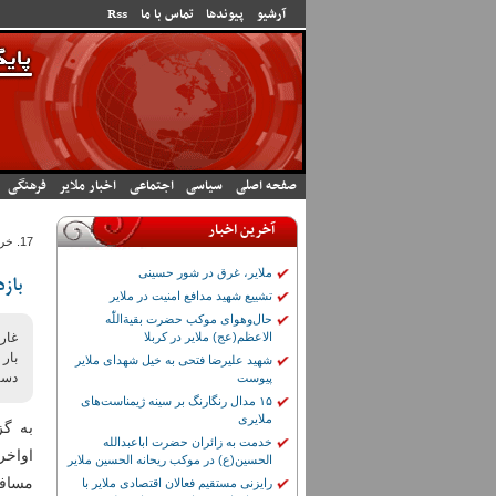
رفتن به محتوای اصلی
آرشیو
پیوندها
تماس با ما
Rss
صفحه اصلی
سیاسی
اجتماعی
اخبار ملایر
فرهنگی
آخرین اخبار
17. خرداد 1399 - 23:58
ملایر، غرق در شور حسینی
باز
تشییع شهید مدافع امنیت در ملایر
حال‌وهوای موکب حضرت بقیة‌اللّٰه
الاعظم(عج) ملایر در کربلا
غار
بار 
شهید علیرضا فتحی به خیل شهدای ملایر
دست
پیوست
۱۵ مدال رنگارنگ بر سینه ژیمناست‌های
ملایری
به گ
خدمت به زائران حضرت اباعبدالله
الحسین(ع) در موکب ریحانه الحسین ملایر
مسافر
رایزنی مستقیم فعالان اقتصادی ملایر با