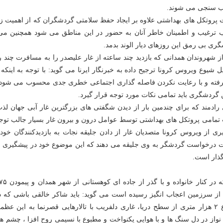
ب سنجی می شوند.
 پروتکل های بهداشتی علاوه بر ایجاد حفظ سلامتی گردشگران که از اهمیت ز
ترغیب و اطمینان خاطر آنان به حضور در این مناطق می شود همچنین می تو
ری بی رمق این روزهای دیار الوند بدمد.
ز شهروندان همدانی که بازدید چند ساعته از غار علیصدر را به مسافرت چند ر
یل شیوع ویروس کرونا ترجیح داده به خبرنگار ایرنا می گوید: با توجه به اینکه
رفته و با رعایت نکردن فاصله گذاری اجتماعی خطری جدی محسوب می شود لذا 
 گردشگری باید تمامی نکات مورد توجه قرار گیرد.
رادمند که برای چندمین بار از دیدن شگفتی های بزرگترین غار آبی جهان لذت 
تمامی پروتکل های بهداشتی توسط عوامل درون و بیرون غار بسیار جالب تو
ری از ویروس کرونا متصدیان غار از دادن جلیقه نجات به بازدیدکنندگان خودد
درخواست گردشگر به وی جلیقه می دهند که این موضوع خود در پیشگیری از
 گذار است.
از سرزمین اعجاب انگیز رسیده است می گوید: باید شاکر خالقی باشی که د
ارتفاع ۲ هزار متری از سطح دریا، غاری دلفریب با تالارهایی قصرنما به این 
واز در دل سنگ ها و با هوایی یکنواخت و مطبوع با نسیمی روح افزا ، چشم هر ب