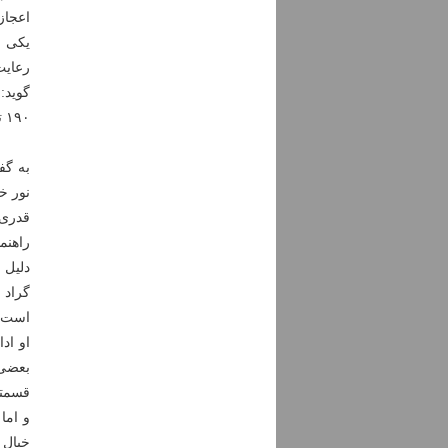
اعجاز
یکی ا
رعایت
گوید:
۱۹۰ تا ۱۳۶ میلیون سال قبل نسبت می دهند.
به گف
قدری زلال است که
راهنم
است.
قسمته
و اما
خیال 