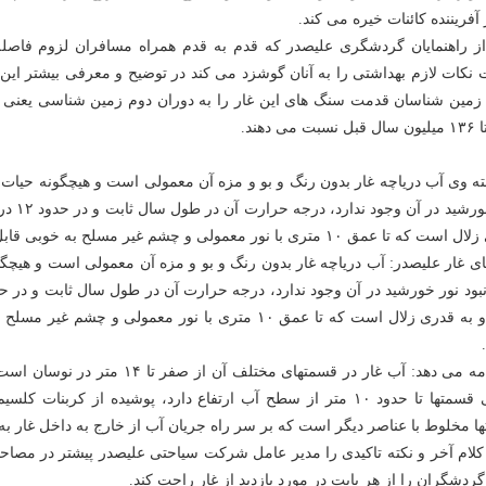
 آفریننده کائنات خیره می کند.
ز راهنمایان گردشگری علیصدر که قدم به قدم همراه مسافران لزوم فاصله
 نکات لازم بهداشتی را به آنان گوشزد می کند در توضیح و معرفی بیشتر این 
 زمین شناسان قدمت سنگ های این غار را به دوران دوم زمین شناسی یعنی 
ته وی آب دریاچه غار بدون رنگ و بو و مزه آن معمولی است و هیچگونه حیات ج
نور خورشید 
 تا عمق ۱۰ متری با نور معمولی و چشم غیر مسلح به خوبی قابل رویت است.
ای غار علیصدر: آب دریاچه غار بدون رنگ و بو و مزه آن معمولی است و هیچگو
گراد و به قدری زلال است که تا عمق ۱۰ متری با نور معمولی و چش
او ادامه می دهد: آب غار در قسمتهای مختلف آن ا
بعضی قسمتها تا حدود ۱۰ متر از سطح آب ارتفاع دارد، پوشیده از کربنا
ا مخلوط با عناصر دیگر است که بر سر راه جریان آب از خارج به داخل غار به 
 کلام آخر و نکته تاکیدی را مدیر عامل شرکت سیاحتی علیصدر پیشتر در مصاحب
گردشگران را از هر بابت در مورد بازدید از غار راحت کند.