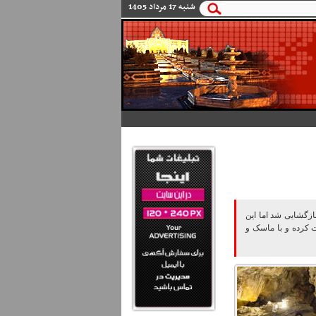
و
شنبه 17 مرداد 1405
زگشایی شد اما این
ت کرده و با ماسک و