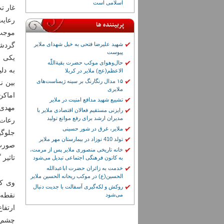
اسلامی است
غار ت
رعایت
پربیننده ها
موجب 
شهید علیرضا فتحی به خیل شهدای ملایر
گردشگ
پیوست
یکی ا
حال‌وهوای موکب حضرت بقیة‌اللّٰه
به دل
الاعظم(عج) ملایر در کربلا
۱۵ مدال رنگارنگ بر سینه ژیمناست‌های
بین ن
ملایری
اماکن
تشییع شهید مدافع امنیت در ملایر
مهدی 
رایزنی مستقیم فعالان اقتصادی ملایر با
مدیران ارشد برای رفع موانع تولید
رعات 
ملایر، غرق در شور حسینی
جلوگی
تولد 410 نوزاد در بیمارستان مهر ملایر
صورت 
خانه تاریخی منصوری ملایر پس از مرمت،
تاثیر
به کانون فرهنگی اجتماعی تبدیل می‌شود
خدمت به زائران حضرت اباعبدالله
الحسین(ع) در موکب ریحانه الحسین ملایر
روکش و لکه‌گیری آسفالت با جدیت دنبال
نقطه 
می‌شود
چشم ن