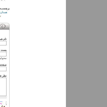
برچسب‌ه
همدان
نام شم
پست ال
محتوای
صفحه 
نظر ش