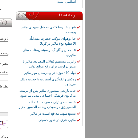
اسلامی است
پربیننده ها
شهید علیرضا فتحی به خیل شهدای ملایر
پیوست
حال‌وهوای موکب حضرت بقیة‌اللّٰه
نام شم
الاعظم(عج) ملایر در کربلا
۱۵ مدال رنگارنگ بر سینه ژیمناست‌های
پست ال
ملایری
رایزنی مستقیم فعالان اقتصادی ملایر با
محتوای
مدیران ارشد برای رفع موانع تولید
صفحه 
تولد 410 نوزاد در بیمارستان مهر ملایر
روکش و لکه‌گیری آسفالت با جدیت دنبال
می‌شود
نظر ش
خانه تاریخی منصوری ملایر پس از مرمت،
به کانون فرهنگی اجتماعی تبدیل می‌شود
خدمت به زائران حضرت اباعبدالله
الحسین(ع) در موکب ریحانه الحسین ملایر
تشییع شهید مدافع امنیت در ملایر
ملایر، غرق در شور حسینی
چه کدی