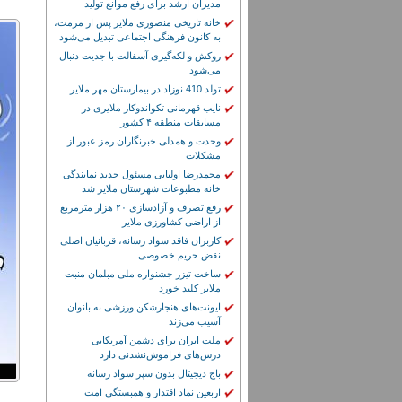
مدیران ارشد برای رفع موانع تولید
خانه تاریخی منصوری ملایر پس از مرمت،
به کانون فرهنگی اجتماعی تبدیل می‌شود
روکش و لکه‌گیری آسفالت با جدیت دنبال
می‌شود
تولد 410 نوزاد در بیمارستان مهر ملایر
نایب قهرمانی تکواندوکار ملایری در
مسابقات منطقه ۴ کشور
وحدت و همدلی خبرنگاران رمز عبور از
مشکلات
محمدرضا اولیایی مسئول جدید نمایندگی
خانه مطبوعات شهرستان ملایر شد
رفع تصرف و آزادسازی ۲۰ هزار مترمربع
از اراضی کشاورزی ملایر
کاربران فاقد سواد رسانه، قربانیان اصلی
نقض حریم خصوصی
ساخت تیزر جشنواره ملی مبلمان منبت
ملایر کلید خورد
ایونت‌های هنجارشکن ورزشی به بانوان
آسیب می‌زند
ملت ایران برای دشمن آمریکایی
درس‌های فراموش‌نشدنی دارد
باج دیجیتال بدون سپر سواد رسانه
اربعین نماد اقتدار و همبستگی امت