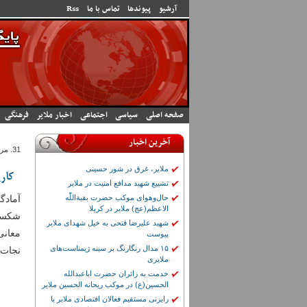
رفتن به محتوای اصلی
آرشیو
پیوندها
تماس با ما
Rss
صفحه اصلی
سیاسی
اجتماعی
اخبار ملایر
فرهنگی
آخرین اخبار
31. مرداد 1396 - 22:30
ملایر، غرق در شور حسینی
کار
تشییع شهید مدافع امنیت در ملایر
حال‌وهوای موکب حضرت بقیة‌اللّٰه
آمادگ
الاعظم(عج) ملایر در کربلا
شکست؟
شهید علیرضا فتحی به خیل شهدای ملایر
معانی
پیوست
۱۵ مدال رنگارنگ بر سینه ژیمناست‌های
نجات 
ملایری
خدمت به زائران حضرت اباعبدالله
الحسین(ع) در موکب ریحانه الحسین ملایر
رایزنی مستقیم فعالان اقتصادی ملایر با