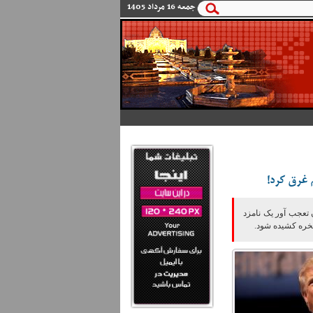
و
جمعه 16 مرداد 1405
 غرق کرد!
 تعجب آور یک نامزد
خره کشیده شود.