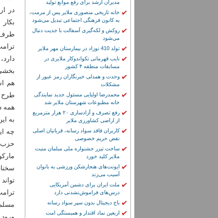
مدیران ارشد برای رفع موانع تولید
در ار
خانه تاریخی منصوری ملایر پس از مرمت،
به کانون فرهنگی اجتماعی تبدیل می‌شود
بکار 
روکش و لکه‌گیری آسفالت با جدیت دنبال
طرف غ
می‌شود
ترامپ
تولد 410 نوزاد در بیمارستان مهر ملایر
دارد، 
نایب قهرمانی تکواندوکار ملایری در
مسابقات منطقه ۴ کشور
بخشی 
وحدت و همدلی خبرنگاران رمز عبور از
هم اس
مشکلات
طرح ر
محمدرضا اولیایی مسئول جدید نمایندگی
خانه مطبوعات شهرستان ملایر شد
همه د
رفع تصرف و آزادسازی ۲۰ هزار مترمربع
به ای
از اراضی کشاورزی ملایر
کاربران فاقد سواد رسانه، قربانیان اصلی
چه ای
نقض حریم خصوصی
حزب ج
ساخت تیزر جشنواره ملی مبلمان منبت
مارکو
ملایر کلید خورد
ایونت‌های هنجارشکن ورزشی به بانوان
سخنان
آسیب می‌زند
تواند
ملت ایران برای دشمن آمریکایی
ترامپ
درس‌های فراموش‌نشدنی دارد
باج دیجیتال بدون سپر سواد رسانه
مسلما
اربعین نماد اقتدار و همبستگی امت
ورود 