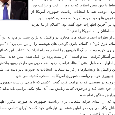
تباط با دین مبین اسلام که به دور از ادب و نزاکت بود،
برد. موجب شد تا انتخابات ریاست جمهوری آمریکا از
ربی ها و خود مردم آمریکا به مسخره کشیده شود.
 در آخرین اظهارات خود گفته بود: "اسلام از ما نفرت
مسلمانان را به آمریکا را ندهید."
از نظرات اعضای شبکه های مجازی در واکنش به نژادپرستی ترامپ به این گونه 
لام غرق کرد" ؛ "اسلام باتری گوشی های هوشمند را از بین می برد" ؛ "سون
یزی کرده بود"، "جنگ آلمان-یهود را اسلام به راه انداخت"، "علت این که لئون
یر اُسکار گرفت، اسلام است"، "در پشت پرده بن افلک شدن بتمن جدید، اسل
ن اظهارات معلول ذهنی "دونالد ترامپ" رقیب هم حزبی وی مارکو روبیو واکنش 
ن واکنش ها و هشدارها در فرایند تبلیغاتی انتخابات به صورت نادر دیده می شو
مهوری خواه و ریاست جمهوری آمریکا به مسخره کشیده می شود.
 روبیو در نصیحتی که به ترامپ کرد، گفت: "کسی که نامزدی ریاست جمهوری آ
 خود دقت کند و هرچیزی که به زبانش می آید، بیان نکند. ترامپ باید بداند
 برایش سنگین تمام شود."
 که از ابتدای فراید تبلیغاتی برای ریاست جمهوری به صورت مکرر اظهار
نان بکار می برد، در اولین هفته این تبلیغاتی خود گفت: "برای تمامی مسلما
به آمریکا گذاشته شود."