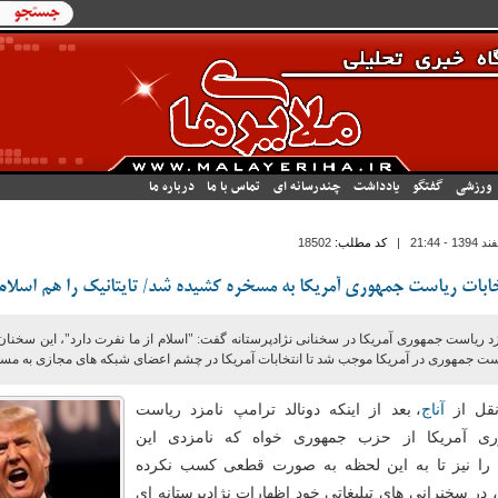
فرم جستج
جستجو
ورزشی
گفتگو
یادداشت
چندرسانه ای
تماس با ما
درباره ما
|
کد مطلب:
18502
خابات ریاست جمهوری آمریکا به مسخره کشیده شد/ تایتانیک را هم اسلام
د ریاست جمهوری آمریکا در سخنانی نژادپرستانه گفت:‌ "اسلام از ما نفرت دارد"، این سخنان
ست جمهوری در آمریکا موجب شد تا انتخابات آمریکا در چشم اعضای شبکه های مجازی به مس
قل از
آناج
، بعد از اینکه دونالد ترامپ نامزد ریاست
ری آمریکا از حزب جمهوری خواه که نامزدی این
ا نیز تا به این لحظه به صورت قطعی کسب نکرده
در سخنرانی های تبلیغاتی خود اظهارات نژادپرستانه ای