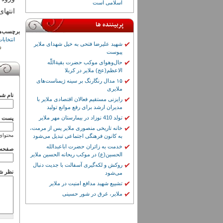
اسلامی است
انتهای
پربیننده ها
برچسب‌ه
انتخابا
شهید علیرضا فتحی به خیل شهدای ملایر
پیوست
حال‌وهوای موکب حضرت بقیة‌اللّٰه
الاعظم(عج) ملایر در کربلا
۱۵ مدال رنگارنگ بر سینه ژیمناست‌های
ملایری
نام شم
رایزنی مستقیم فعالان اقتصادی ملایر با
مدیران ارشد برای رفع موانع تولید
تولد 410 نوزاد در بیمارستان مهر ملایر
پست ال
خانه تاریخی منصوری ملایر پس از مرمت،
محتوای
به کانون فرهنگی اجتماعی تبدیل می‌شود
خدمت به زائران حضرت اباعبدالله
صفحه 
الحسین(ع) در موکب ریحانه الحسین ملایر
روکش و لکه‌گیری آسفالت با جدیت دنبال
نظر ش
می‌شود
تشییع شهید مدافع امنیت در ملایر
ملایر، غرق در شور حسینی