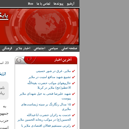
رفتن به محتوای اصلی
آرشیو
پیوندها
تماس با ما
Rss
صفحه اصلی
سیاسی
اجتماعی
اخبار ملایر
فرهنگی
آخرین اخبار
23. اسفند 1394 - 21:44
ملایر، غرق در شور حسینی
انت
تشییع شهید مدافع امنیت در ملایر
حال‌وهوای موکب حضرت بقیة‌اللّٰه
الاعظم(عج) ملایر در کربلا
نامز
ریا
شهید علیرضا فتحی به خیل شهدای ملایر
پیوست
۱۵ مدال رنگارنگ بر سینه ژیمناست‌های
به ن
ملایری
جمهو
خدمت به زائران حضرت اباعبدالله
الحسین(ع) در موکب ریحانه الحسین ملایر
حزب ر
رایزنی مستقیم فعالان اقتصادی ملایر با
است، 