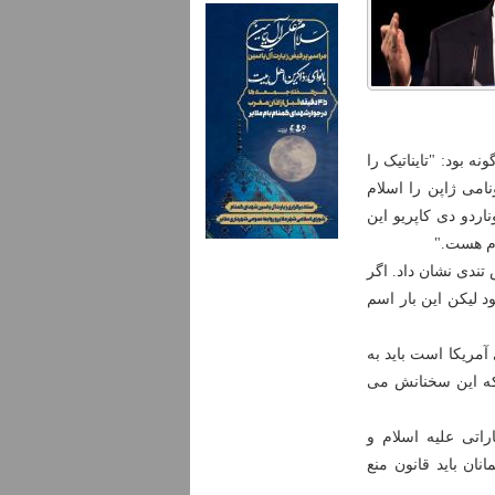
بود: "تایناتیک را
امی ژاپن را اسلام
اردو دی کاپریو این
ام هست."
تندی نشان داد. اگر
د لیکن این بار اسم
مریکا است باید به
 که این سخنانش می
اتی علیه اسلام و
نان باید قانون منع