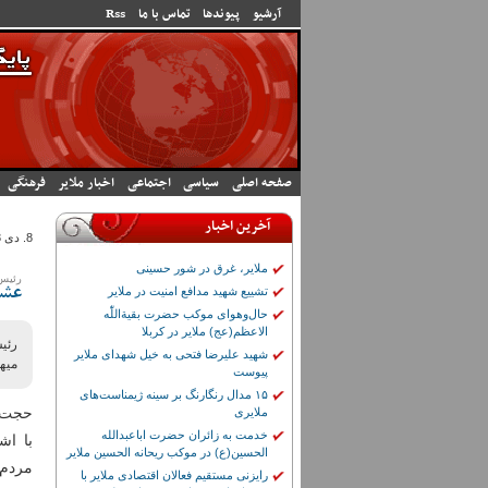
رفتن به محتوای اصلی
آرشیو
پیوندها
تماس با ما
Rss
صفحه اصلی
سیاسی
اجتماعی
اخبار ملایر
فرهنگی
آخرین اخبار
8. دى 1393 - 19:45
ملایر، غرق در شور حسینی
رئیس 
تشییع شهید مدافع امنیت در ملایر
عشق 
حال‌وهوای موکب حضرت بقیة‌اللّٰه
الاعظم(عج) ملایر در کربلا
رئی
شهید علیرضا فتحی به خیل شهدای ملایر
میهن
پیوست
۱۵ مدال رنگارنگ بر سینه ژیمناست‌های
حجت ا
ملایری
خدمت به زائران حضرت اباعبدالله
الحسین(ع) در موکب ریحانه الحسین ملایر
مردم 
رایزنی مستقیم فعالان اقتصادی ملایر با