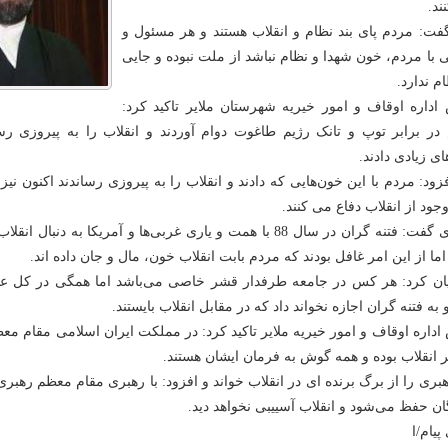
ند.
ت: مردم پای بند نظام و انقلاب هستند و هر مسئول و
 با مردم، خون شهدا و نظام نباشد از ملت نبوده و جایی
م ندارد.
اداره اوقاف و امور خیریه شهرستان ملایر تاکید کرد:
در برابر توپ و تانک رژیم طاغوت دوام آوردند و انقلاب را به پیروزی رسا
ی زیادی دادند.
ود: مردم با این خون‌هایی که دادند و انقلاب را به پیروزی رساندند اکنون نیز پ
جود از انقلاب دفاع می کنند.
عزیزی گفت: فتنه گران در سال 88 با همت و یاری غربی‌ها و آمریکا به د
اما از این امر غافل بودند که مردم بابت انقلاب خون، مال و جان داده اند.
ان کرد: هر کس در جامعه طرفدار قشر خاصی می‌باشد اما همگی در کل عا
 به فتنه گران اجازه نخواند داد که در مقابل انقلاب بایستند.
اداره اوقاف و امور خیریه ملایر تاکید کرد: در مملکت ایران اسلامی مقام م
ر انقلاب بوده و همه گوش به فرمان ایشان هستند.
بری را از برگ برنده ای در انقلاب خواند و افزود: با رهبری مقام معظم رهبر
گان حفظ می‌شود و انقلاب آسییبی نخواهد دید.
 پیام/ا