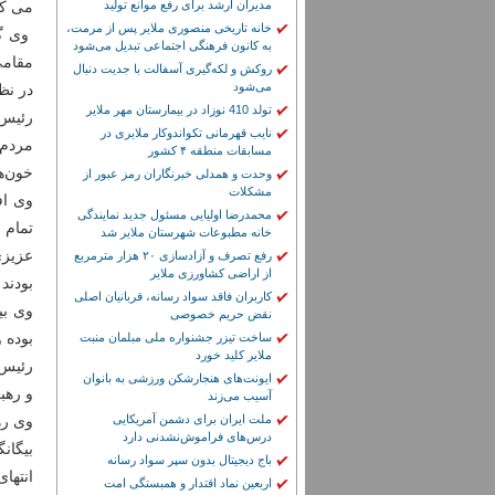
مدیران ارشد برای رفع موانع تولید
می کن
خانه تاریخی منصوری ملایر پس از مرمت،
وی گف
به کانون فرهنگی اجتماعی تبدیل می‌شود
مقامی
روکش و لکه‌گیری آسفالت با جدیت دنبال
می‌شود
در نظا
تولد 410 نوزاد در بیمارستان مهر ملایر
رئیس 
نایب قهرمانی تکواندوکار ملایری در
مردم 
مسابقات منطقه ۴ کشور
خون‌ها
وحدت و همدلی خبرنگاران رمز عبور از
مشکلات
وی افز
محمدرضا اولیایی مسئول جدید نمایندگی
تمام و
خانه مطبوعات شهرستان ملایر شد
رفع تصرف و آزادسازی ۲۰ هزار مترمربع
از اراضی کشاورزی ملایر
بودند 
کاربران فاقد سواد رسانه، قربانیان اصلی
وی بی
نقض حریم خصوصی
بوده و
ساخت تیزر جشنواره ملی مبلمان منبت
ملایر کلید خورد
رئیس 
ایونت‌های هنجارشکن ورزشی به بانوان
و رهب
آسیب می‌زند
ملت ایران برای دشمن آمریکایی
وی ره
درس‌های فراموش‌نشدنی دارد
بیگان
باج دیجیتال بدون سپر سواد رسانه
انتهای
اربعین نماد اقتدار و همبستگی امت