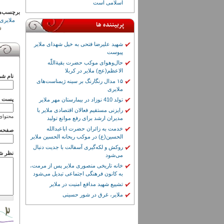
اسلامی است
برچسب‌ه
ملایری 
پربیننده ها
شهید علیرضا فتحی به خیل شهدای ملایر
پیوست
حال‌وهوای موکب حضرت بقیة‌اللّٰه
الاعظم(عج) ملایر در کربلا
نام شم
۱۵ مدال رنگارنگ بر سینه ژیمناست‌های
ملایری
پست ال
تولد 410 نوزاد در بیمارستان مهر ملایر
رایزنی مستقیم فعالان اقتصادی ملایر با
محتوای
مدیران ارشد برای رفع موانع تولید
خدمت به زائران حضرت اباعبدالله
صفحه 
الحسین(ع) در موکب ریحانه الحسین ملایر
روکش و لکه‌گیری آسفالت با جدیت دنبال
نظر ش
می‌شود
خانه تاریخی منصوری ملایر پس از مرمت،
به کانون فرهنگی اجتماعی تبدیل می‌شود
تشییع شهید مدافع امنیت در ملایر
ملایر، غرق در شور حسینی