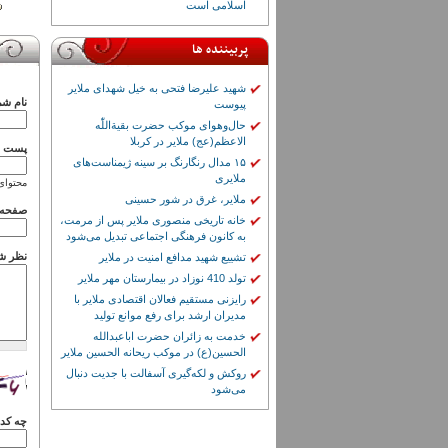
اسلامی است
پربیننده ها
شهید علیرضا فتحی به خیل شهدای ملایر
نام شم
پیوست
حال‌وهوای موکب حضرت بقیة‌اللّٰه
الاعظم(عج) ملایر در کربلا
پست ال
۱۵ مدال رنگارنگ بر سینه ژیمناست‌های
ملایری
محتوای
ملایر، غرق در شور حسینی
صفحه 
خانه تاریخی منصوری ملایر پس از مرمت،
به کانون فرهنگی اجتماعی تبدیل می‌شود
نظر ش
تشییع شهید مدافع امنیت در ملایر
تولد 410 نوزاد در بیمارستان مهر ملایر
رایزنی مستقیم فعالان اقتصادی ملایر با
مدیران ارشد برای رفع موانع تولید
خدمت به زائران حضرت اباعبدالله
الحسین(ع) در موکب ریحانه الحسین ملایر
روکش و لکه‌گیری آسفالت با جدیت دنبال
می‌شود
چه کدی