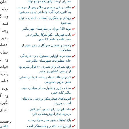
مدیران ارشد برای رفع موانع تولید
نشان 
خانه تاریخی منصوری ملایر پس از مرمت،
ولایت
به کانون فرهنگی اجتماعی تبدیل می‌شود
وی گف
روکش و لکه‌گیری آسفالت با جدیت دنبال
می‌شود
کنند 
تولد 410 نوزاد در بیمارستان مهر ملایر
وجه ک
نایب قهرمانی تکواندوکار ملایری در
مسابقات منطقه ۴ کشور
اعتقا
وحدت و همدلی خبرنگاران رمز عبور از
مشکلات
حمایت
محمدرضا اولیایی مسئول جدید نمایندگی
وی نق
خانه مطبوعات شهرستان ملایر شد
خواص 
رفع تصرف و آزادسازی ۲۰ هزار مترمربع
از اراضی کشاورزی ملایر
وظیفه
کاربران فاقد سواد رسانه، قربانیان اصلی
عباسی
نقض حریم خصوصی
بوده 
ساخت تیزر جشنواره ملی مبلمان منبت
ملایر کلید خورد
وی گف
ایونت‌های هنجارشکن ورزشی به بانوان
بگیرن
آسیب می‌زند
ملت ایران برای دشمن آمریکایی
انتهای
درس‌های فراموش‌نشدنی دارد
باج دیجیتال بدون سپر سواد رسانه
برچسب‌ه
اربعین نماد اقتدار و همبستگی امت
عباسی