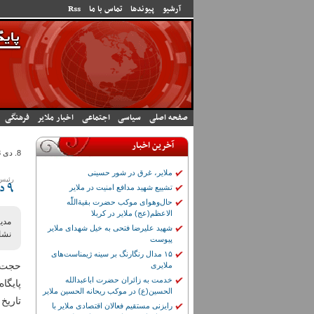
رفتن به محتوای اصلی
آرشیو
پیوندها
تماس با ما
Rss
صفحه اصلی
سیاسی
اجتماعی
اخبار ملایر
فرهنگی
آخرین اخبار
8. دى 1393 - 15:59
ملایر، غرق در شور حسینی
رئیس 
تشییع شهید مدافع امنیت در ملایر
9 دی ماه سال 88 نقطه عطفی در تاریخ انقلاب است
حال‌وهوای موکب حضرت بقیة‌اللّٰه
الاعظم(عج) ملایر در کربلا
شهید علیرضا فتحی به خیل شهدای ملایر
نشان
پیوست
۱۵ مدال رنگارنگ بر سینه ژیمناست‌های
حجت ا
ملایری
خدمت به زائران حضرت اباعبدالله
الحسین(ع) در موکب ریحانه الحسین ملایر
تاریخ
رایزنی مستقیم فعالان اقتصادی ملایر با