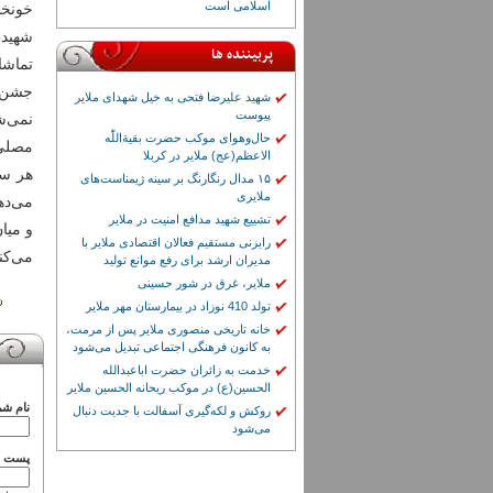
اسلامی است
خونخو
شهیدشا
پربیننده ها
تماشا
جشن ب
شهید علیرضا فتحی به خیل شهدای ملایر
پیوست
نمی‌ش
حال‌وهوای موکب حضرت بقیة‌اللّٰه
مصلی 
الاعظم(عج) ملایر در کربلا
هر سو
۱۵ مدال رنگارنگ بر سینه ژیمناست‌های
ملایری
می‌ده
تشییع شهید مدافع امنیت در ملایر
و میا
رایزنی مستقیم فعالان اقتصادی ملایر با
می‌کن
مدیران ارشد برای رفع موانع تولید
ملایر، غرق در شور حسینی
تولد 410 نوزاد در بیمارستان مهر ملایر
خانه تاریخی منصوری ملایر پس از مرمت،
به کانون فرهنگی اجتماعی تبدیل می‌شود
خدمت به زائران حضرت اباعبدالله
الحسین(ع) در موکب ریحانه الحسین ملایر
نام شم
روکش و لکه‌گیری آسفالت با جدیت دنبال
می‌شود
پست ال