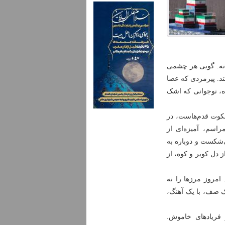
انه. گویی هر چشمی
ند. پیرمردی که عصا
، نوجوانی که اشک
سکوت قدم‌هاست، در
اسم، آمیزه‌ای از
‌شکست و دوباره به
دل کویر و کوه، از
 امروز مرزها را نه
ک صف، با یک آهنگ،
و فریادهای خاموش.