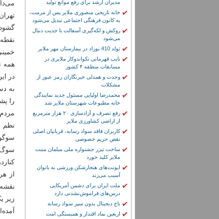
مدیران ارشد برای رفع موانع تولید
می‌دا
خانه تاریخی منصوری ملایر پس از مرمت،
تهران
به کانون فرهنگی اجتماعی تبدیل می‌شود
گشوده
روکش و لکه‌گیری آسفالت با جدیت دنبال
می‌شود
نقطه‌
تولد 410 نوزاد در بیمارستان مهر ملایر
خمینی
نایب قهرمانی تکواندوکار ملایری در
همه ن
مسابقات منطقه ۴ کشور
در ای
وحدت و همدلی خبرنگاران رمز عبور از
مشکلات
به دس
محمدرضا اولیایی مسئول جدید نمایندگی
را پش
خانه مطبوعات شهرستان ملایر شد
مردم 
رفع تصرف و آزادسازی ۲۰ هزار مترمربع
از اراضی کشاورزی ملایر
نظم ص
کاربران فاقد سواد رسانه، قربانیان اصلی
سوگوا
نقض حریم خصوصی
سوگ ب
ساخت تیزر جشنواره ملی مبلمان منبت
ملایر کلید خورد
کنارد
ایونت‌های هنجارشکن ورزشی به بانوان
از هر
آسیب می‌زند
ملت ایران برای دشمن آمریکایی
نقشه 
درس‌های فراموش‌نشدنی دارد
زیر ی
باج دیجیتال بدون سپر سواد رسانه
آمده‌
اربعین نماد اقتدار و همبستگی امت