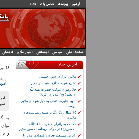
رفتن به محتوای اصلی
آرشیو
پیوندها
تماس با ما
Rss
صفحه اصلی
سیاسی
اجتماعی
اخبار ملایر
فرهنگی
آخرین اخبار
13. تير 1405 - 13:05
ملایر، غرق در شور حسینی
یادد
تشییع شهید مدافع امنیت در ملایر
صبح
حال‌وهوای موکب حضرت بقیة‌اللّٰه
الاعظم(عج) ملایر در کربلا
امر
شهید علیرضا فتحی به خیل شهدای ملایر
شهر،
پیوست
۱۵ مدال رنگارنگ بر سینه ژیمناست‌های
به گز
ملایری
خدمت به زائران حضرت اباعبدالله
نوای 
الحسین(ع) در موکب ریحانه الحسین ملایر
و با 
رایزنی مستقیم فعالان اقتصادی ملایر با