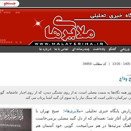
فرم جستج
جستجو
ورزشی
گفتگو
یادداشت
چندرسانه ای
تماس با ما
درباره ما
|
کد مطلب:
34859
اشت
 وداع
وز همه نگاه‌ها به سمت مصلی است، نه از روی تشنگی دیدن، که از روی اجبار عاشقانه. گو
 تیرکمان دعایی است که سنگ نیاز را به سوی آن گنبد آشنا پرتاب می کند.
ارش پایگاه خبری تحلیلی «
ملایری‌ها
»؛ صبح تهران با
قرآن آغاز شد؛ نغمه‌ای که از دل گنبد مصلی برمی‌خاست
آهنگ مرثیه‌ها در هم می‌آمیخت. گویی خود آسمان هم