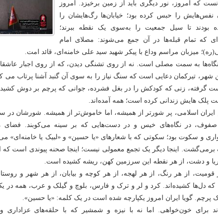
نست که امروز، نور دیگری باید از زمین برخیزد. امروز
 نفس‌هایش را حبس کرده بود؛ خیابان‌ها رگ‌هایشان را
 بودند تا سیل جمعیت را به‌سوی یک نقطه ببرند؛
ای که تمام قبله‌ها در آن جمع می‌شوند: مصلای امام
(ره)؛ میزبان مراسم وداع با پیکر شهید سید علی خامنه‌ای، قائد امت.
گاه‌ها به سمت مصلی است. نه از روی تشنگی دیدن، که از روی اجبار عاشق
ن شهر، تیرکمان دعایی است که سنگ نیاز را به سوی آن گنبد آشنا پرتاب می ک
ت گرفته، زنی که کودکش را در بغل فشرده، جوانی که پرچم بر دوش کشیده
ت پلک هایش زندانی کرده است؛ همه آمده‌اند.
ایران اسلامی، پر شورتر از همیشه، اما خاموش‌تر از همیشه. شورشان در 
فوف، در نگاه‌های خیس و در دست‌هایی که بر سینه می‌کوبند. فضای مر
ری و سکوت بود؛ سکوتی که با شعارهای «یا حسین» و «لبیک یا خامنه‌ای» می
رمی‌گشت. اینجا دیگر یک تجمع معمولی نیست؛ اینجا صحنه پیوندی است که از 
ریا و دشت، از هر نقطه این سرزمین کهن، ریشه کشیده است.
 قومیت، از هر رنگ، از هر لهجه، از هر کوچه و بیابان، از هر شهر و روستا.
که دل‌ها کشیده‌اند. کرد و لر و ترک و فارس، بلوچ و گیلک و عرب، همه در ی
ک پرچم. گویا ایران امروز یکپارچه شده است در یک کلمه: «یا حسین».
اند برای خون‌خواهی. اما نه با نیزه و شمشیر که با حلقه‌های عزاداری 